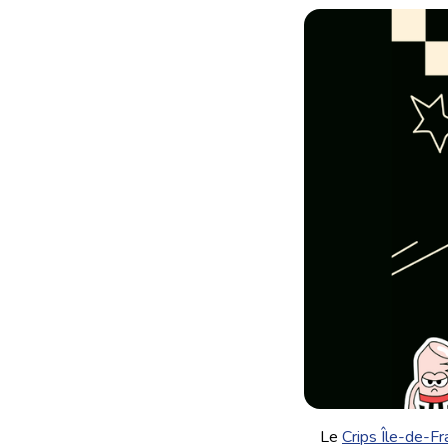
Le
Crips Île-de-Fr