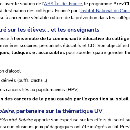
, avec le soutien de l’
ARS Île-de-France
, le programme
Prev’C
à destination des collèges. Financé par l’
Institut National du Canc
vise à ancrer une véritable culture de la prévention dans les collèg
tré sur les élèves… et les enseignants
resse à
l’ensemble de la communauté éducative du collège
rmier·ères scolaires, personnels éducatifs et CDI. Son objectif est
ues, ludiques et accessibles
pour aborder quatre grandes t
n d’alcool
dérivés (puffs, chicha…)
es cancers liés au papillomavirus (HPV)
n des cancers de la peau causés par l’exposition au soleil
olaire
, partenaire sur la thématique UV
Sécurité Solaire
apporte son expertise sur les effets du soleil su
insi que plusieurs jeux pédagogiques ont été intégrés au kit Pre