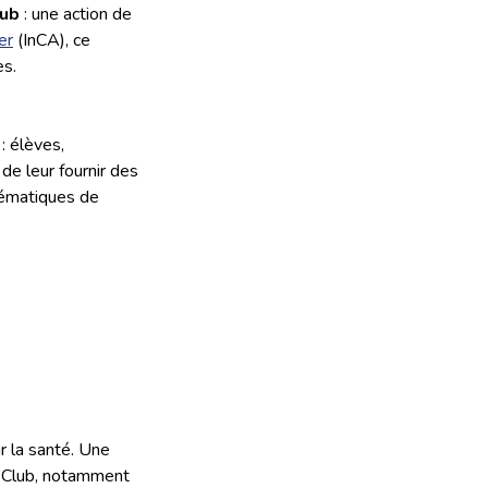
lub
: une action de
er
(InCA), ce
es.
: élèves,
 de leur fournir des
hématiques de
r la santé. Une
v’Club, notamment