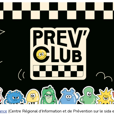
ance
(Centre Régional d’Information et de Prévention sur le sida e