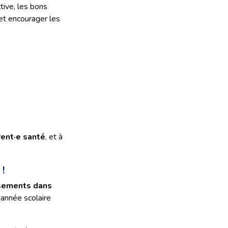
tive, les bons
 et encourager les
rent·e santé
, et à
!
ssements dans
’année scolaire