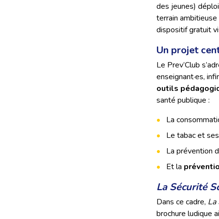
des jeunes) déploie
terrain ambitieuse 
dispositif gratuit 
Un projet cen
Le Prev’Club s’ad
enseignant·es, infi
outils pédagogiq
santé publique :
La consommatio
Le tabac et ses 
La prévention d
Et la
préventio
La Sécurité S
Dans ce cadre,
La 
brochure ludique a