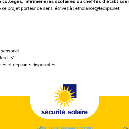
 collèges, infirmier·ères scolaires ou chef·fes d’établiss
e ce projet porteur de sens, écrivez à : etholance@lecrips.net
 sensoriel
 les UV
hes et dépliants disponibles
Ab