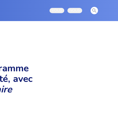
View notificati
VOUS
NOUS
Open user menu
Open user menu
ogramme
té, avec
ire