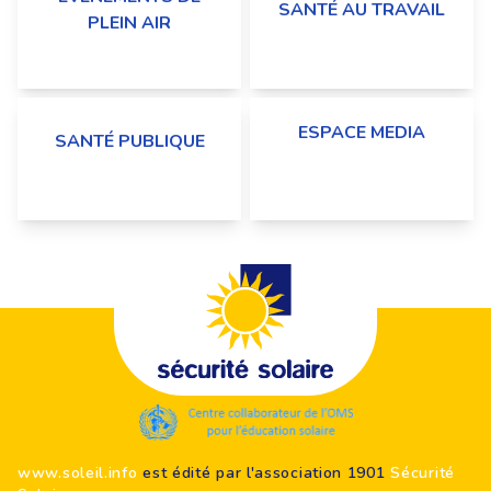
SANTÉ AU TRAVAIL
PLEIN AIR
ASSOCIATIONS,
PLAGES URBAINES, FÊTES,
ENTREPRISES, CSE...
FESTIVALS
ESPACE MEDIA
SANTÉ PUBLIQUE
JOURNALISTES,
ARS, ASSOCIATIONS,
WEBMASTERS,
CHERCHEURS...
INFLUENCEURS
Footer
www.soleil.info
est édité par l'association 1901
Sécurité