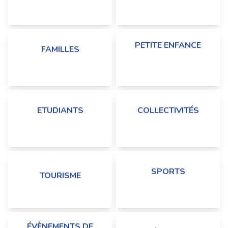
UNIVERSITÉ
VACANCES, CLUB ENFANT
PETITE ENFANCE
FAMILLES
CRÈCHES, RAM,
PARENTS, GRAND-PARENTS,
ASSISTANTES
COIN ENFANT
MATERNELLES...
ETUDIANTS
COLLECTIVITÉS
OFFRES STAGES,
AMÉNAGEMENTS,
FORMATIONS...
(IN)FORMATION...
SPORTS
TOURISME
FÉDÉRATIONS, CLUBS,
CAMPINGS, HOTELS, OT...
PRATIQUANTS
ÉVÈNEMENTS DE