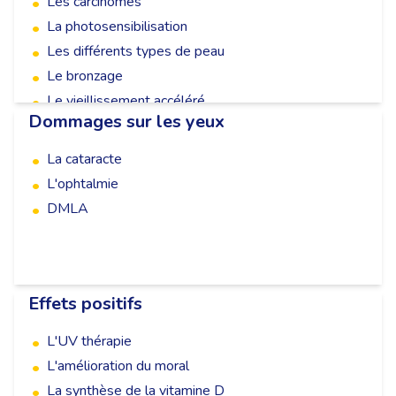
Les carcinomes
•
La photosensibilisation
•
Les différents types de peau
•
Le bronzage
•
Le vieillissement accéléré
•
Dommages sur les yeux
Le coup de soleil
•
La cataracte
•
L'ophtalmie
•
DMLA
•
Effets positifs
L'UV thérapie
•
L'amélioration du moral
•
La synthèse de la vitamine D
•