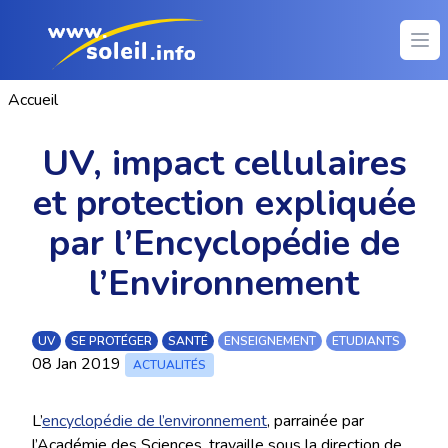
Ope
Accueil
UV, impact cellulaires
et protection expliquée
par l’Encyclopédie de
l’Environnement
UV
SE PROTÉGER
SANTÉ
ENSEIGNEMENT
ETUDIANTS
08 Jan 2019
ACTUALITÉS
L’
encyclopédie de l’environnement
, parrainée par
l’Académie des Sciences, travaille sous la direction de