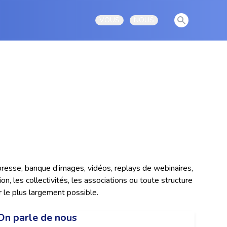
View notificati
VOUS
NOUS
Open user menu
Open user menu
presse, banque d’images, vidéos, replays de webinaires,
n, les collectivités, les associations ou toute structure
er le plus largement possible.
On parle de nous