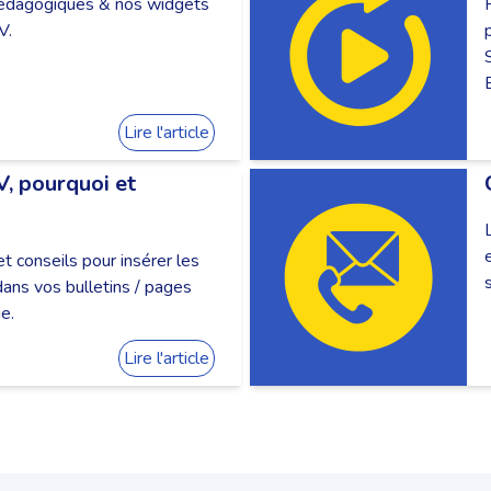
édagogiques & nos widgets
V.
Lire l'article
V, pourquoi et
t conseils pour insérer les
dans vos bulletins / pages
e.
Lire l'article