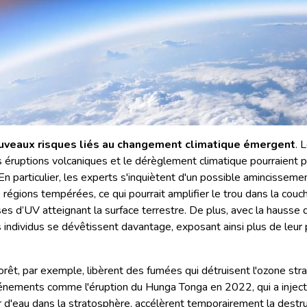
uveaux risques liés au changement climatique émergent
. 
 éruptions volcaniques et le dérèglement climatique pourraient p
 En particulier, les experts s'inquiètent d'un possible amincisseme
régions tempérées, ce qui pourrait amplifier le trou dans la couc
s d’UV atteignant la surface terrestre. De plus, avec la hausse
les individus se dévêtissent davantage, exposant ainsi plus de leu
orêt, par exemple, libèrent des fumées qui détruisent l'ozone str
énements comme l'éruption du Hunga Tonga en 2022, qui a injec
 d'eau dans la stratosphère, accélèrent temporairement la destru