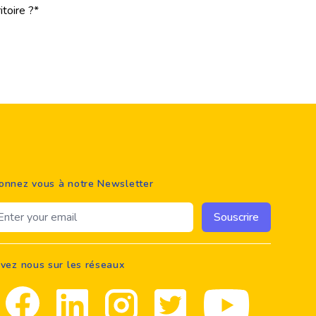
toire ?*
onnez vous à notre Newsletter
ail address
Souscrire
ivez nous sur les réseaux
Facebook
Linkedin
Instagram
Twitter
youtube