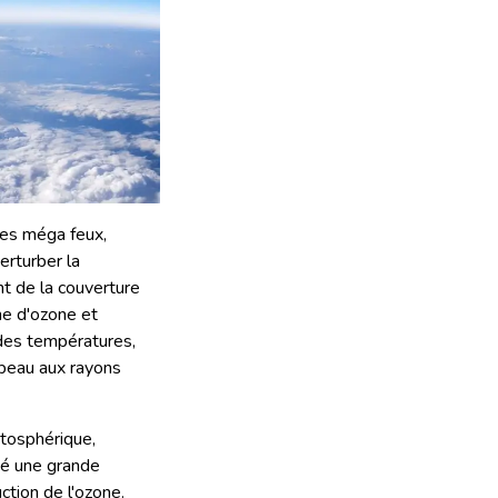
Les méga feux,
erturber la
nt de la couverture
he d'ozone et
 des températures,
r peau aux rayons
atosphérique,
té une grande
ction de l'ozone.