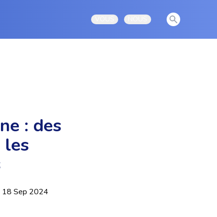
View notificati
VOUS
NOUS
Open user menu
Open user menu
ne : des
 les
s
18 Sep 2024