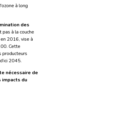
'ozone à long
imination des
t pas à la couche
 en 2016, vise à
2100. Cette
s producteurs
d’ici 2045.
ste nécessaire de
s impacts du