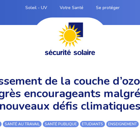
Soleil - UV
Votre Santé
Se protéger
ssement de la couche d’ozo
grès encourageants malgré
nouveaux défis climatique
SANTÉ AU TRAVAIL
SANTÉ PUBLIQUE
ETUDIANTS
ENSEIGNEMENT