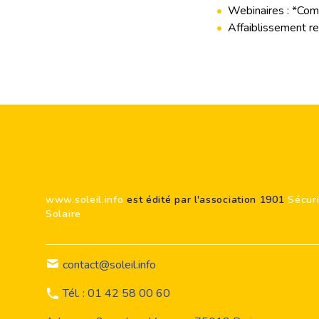
•
Webinaires : *Comm
•
Affaiblissement r
Footer
www.soleil.info
est édité par l'association 1901
Sécur
Solaire
contact@soleil.info
Tél. : 01 42 58 00 60