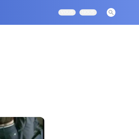
View notificati
VOUS
NOUS
Open user menu
Open user menu