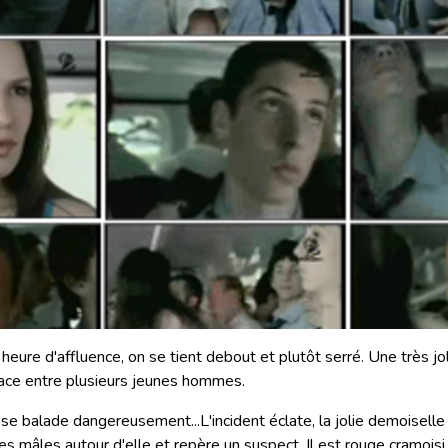
heure d'affluence, on se tient debout et plutôt serré. Une très j
ace entre plusieurs jeunes hommes.
 se balade dangereusement...L'incident éclate, la jolie demoiselle
s mâles autour d'elle et repère un suspect. Il est rouge cramoisi