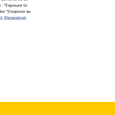
e : "Exposure to
ire "S'exposer au
ot (Bananaboat,