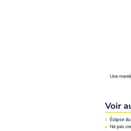
Une manièr
Voir a
•
Éclipse du
•
Ne pas con