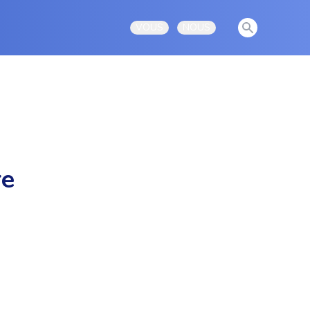
View notificati
VOUS
NOUS
Open user menu
Open user menu
re