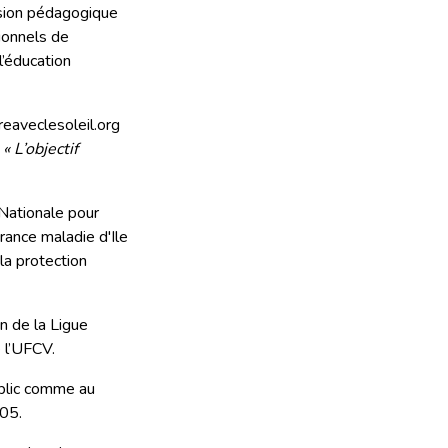
ssion pédagogique
ionnels de
l’éducation
reaveclesoleil.org
.
« L’objectif
 Nationale pour
rance maladie d'Ile
la protection
en de la Ligue
 l’UFCV.
ublic comme au
005.