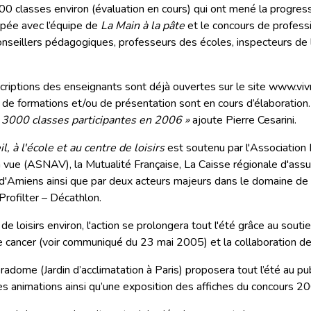
00 classes environ (évaluation en cours) qui ont mené la progre
pée avec l’équipe de
La Main à la pâte
et le concours de profess
onseillers pédagogiques, professeurs des écoles, inspecteurs de 
criptions des enseignants sont déjà ouvertes sur le site www.viv
s de formations et/ou de présentation sont en cours d’élaboration
 à 3000 classes participantes en 2006 »
ajoute Pierre Cesarini.
l, à l'école et au centre de loisirs
est soutenu par l'Association
la vue (ASNAV), la Mutualité Française, La Caisse régionale d'assu
e d'Amiens ainsi que par deux acteurs majeurs dans le domaine de 
Profilter – Décathlon.
 loisirs environ, l'action se prolongera tout l'été grâce au souti
e cancer (voir communiqué du 23 mai 2005) et la collaboration de
oradome (Jardin d’acclimatation à Paris) proposera tout l’été au p
des animations ainsi qu’une exposition des affiches du concours 2