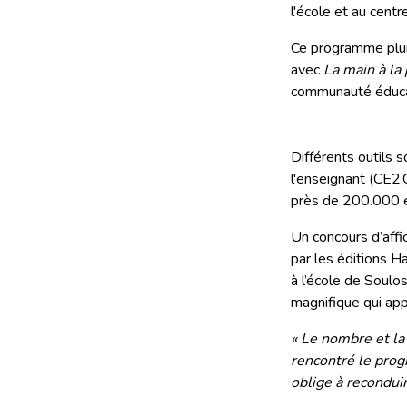
l'école et au centre
Ce programme pluri
avec
La main à la
communauté éduca
Différents outils 
l'enseignant (CE2,
près de 200.000 ex
Un concours d’affi
par les éditions H
à l’école de Soul
magnifique qui appu
« Le nombre et la
rencontré le pro
oblige à reconduir