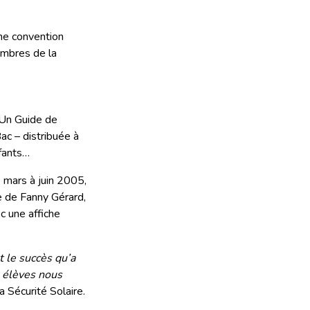
une convention
embres de la
 Un Guide de
ac – distribuée à
nfants…
 mars à juin 2005,
se de Fanny Gérard,
c une affiche
 le succès qu’a
 élèves nous
a Sécurité Solaire.