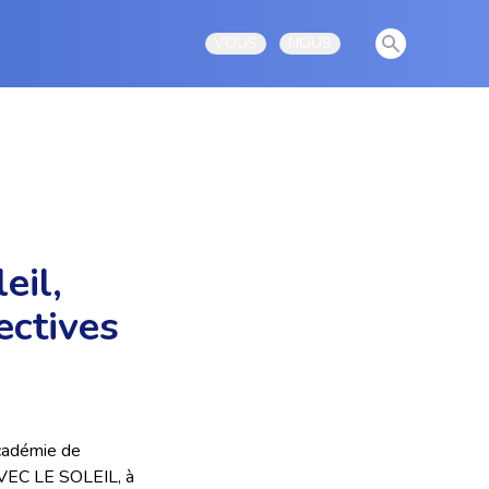
View notificati
VOUS
NOUS
Open user menu
Open user menu
eil,
ectives
Académie de
 AVEC LE SOLEIL, à