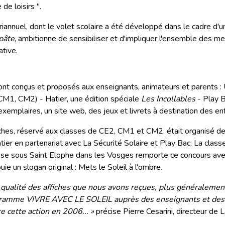
 de loisirs ".
annuel, dont le volet scolaire a été développé dans le cadre d'
 pâte
, ambitionne de sensibiliser et d'impliquer l'ensemble des m
tive.
sont conçus et proposés aux enseignants, animateurs et parents :
CM1, CM2) - Hatier, une édition spéciale
Les Incollables
- Play B
emplaires, un site web, des jeux et livrets à destination des e
ches, réservé aux classes de CE2, CM1 et CM2, était organisé de
atier en partenariat avec La Sécurité Solaire et Play Bac. La clas
osse sous Saint Elophe dans les Vosges remporte ce concours ave
ie un slogan original : Mets le Soleil à l'ombre.
 qualité des affiches que nous avons reçues, plus généralement
gramme VIVRE AVEC LE SOLEIL auprès des enseignants et des
e cette action en 2006... »
précise Pierre Cesarini, directeur de L