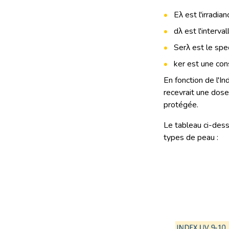
Eλ est l'irradia
dλ est l'interva
Serλ est le spec
ker est une con
En fonction de l'
recevrait une dose
protégée.
Le tableau ci-des
types de peau :