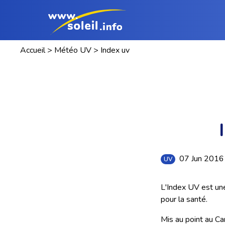
Accueil
>
Météo UV
>
Index uv
07 Jun 201
UV
L'Index UV est une
pour la santé.
Mis au point au Can