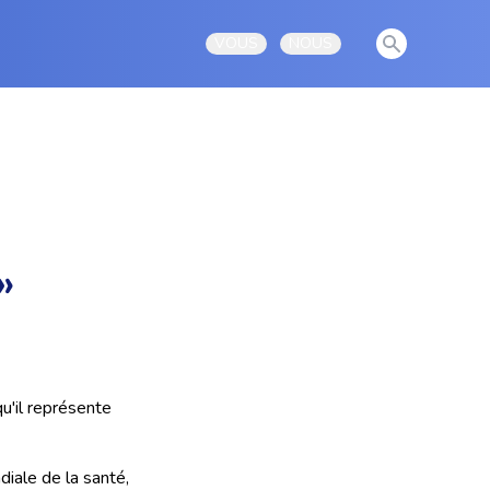
View notificati
VOUS
NOUS
Open user menu
Open user menu
»
u'il représente
diale de la santé,