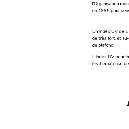
l’Organisation mo
en 1995 pour sensi
Un Index UV de 1 e
de très fort, et au
de plafond.
L'Index UV pondère
érythémateuse de 