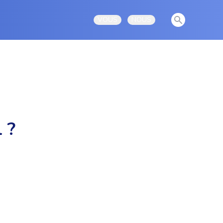
View notificati
VOUS
NOUS
Open user menu
Open user menu
 ?