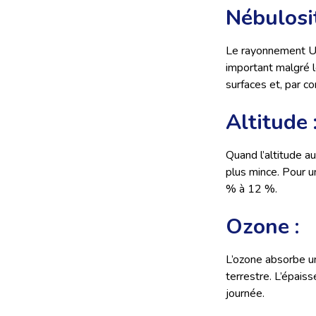
Nébulosit
Le rayonnement UV
important malgré l
surfaces et, par 
Altitude 
Quand l’altitude 
plus mince. Pour 
% à 12 %.
Ozone :
L’ozone absorbe un
terrestre. L’épais
journée.