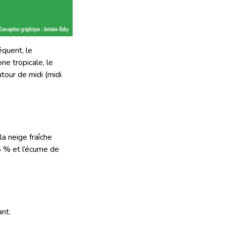
équent, le
ne tropicale, le
tour de midi (midi
la neige fraîche
5 % et l’écume de
nt.