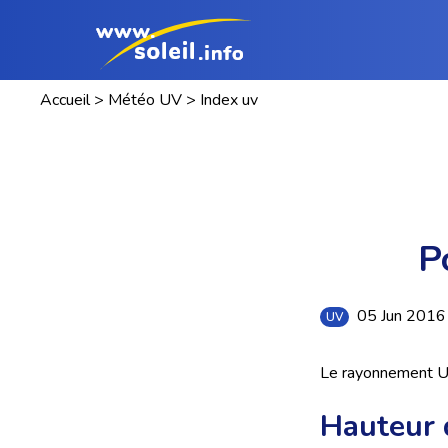
Accueil
>
Météo UV
>
Index uv
P
05 Jun 201
UV
Le rayonnement U
Hauteur d