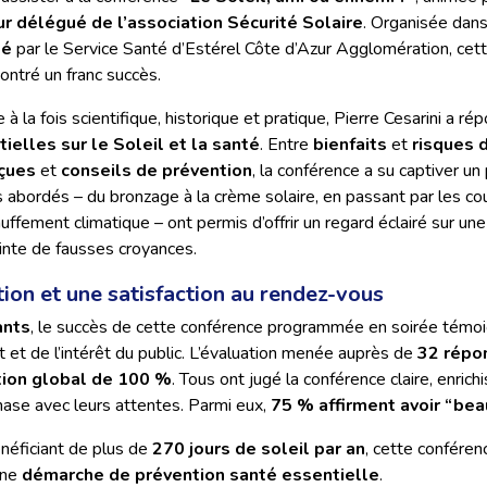
eur délégué de l’association Sécurité Solaire
. Organisée dans
té
par le Service Santé d’Estérel Côte d’Azur Agglomération, cett
ontré un franc succès.
 la fois scientifique, historique et pratique, Pierre Cesarini a ré
ielles sur le Soleil et la santé
. Entre
bienfaits
et
risques d
eçues
et
conseils de prévention
, la conférence a su captiver un 
ts abordés – du bronzage à la crème solaire, en passant par les c
auffement climatique – ont permis d’offrir un regard éclairé sur un
inte de fausses croyances.
tion et une satisfaction au rendez-vous
ants
, le succès de cette conférence programmée en soirée témoi
t et de l’intérêt du public. L’évaluation menée auprès de
32 répo
tion global de 100 %
. Tous ont jugé la conférence claire, enrich
hase avec leurs attentes. Parmi eux,
75 % affirment avoir “bea
énéficiant de plus de
270 jours de soleil par an
, cette conférenc
une
démarche de prévention santé essentielle
.