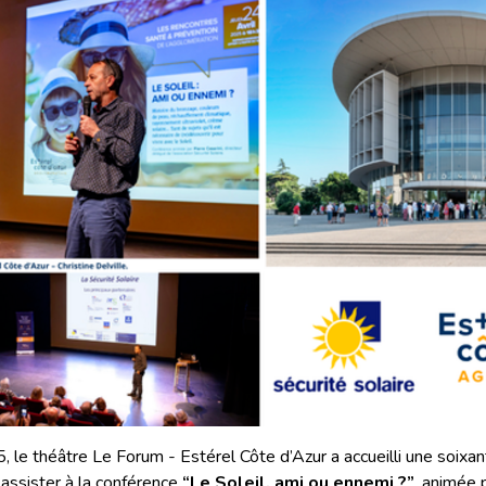
5, le théâtre Le Forum - Estérel Côte d’Azur a accueilli une soixa
 assister à la conférence
“Le Soleil, ami ou ennemi ?”
, animée 