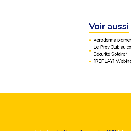
Voir aussi
•
Xeroderma pigment
Le Prev’Club au co
•
Sécurité Solaire*
•
[REPLAY] Webinar -
Footer