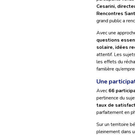
Cesarini, direct
Rencontres San
grand public a renc
Avec une approche à
questions essent
solaire, idées r
attentif. Les suje
les effets du réch
familière qu’empre
Une participa
Avec
66 particip
pertinence du suje
taux de satisfac
parfaitement en p
Sur un territoire b
pleinement dans 