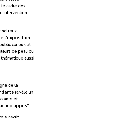
 le cadre des
e intervention
pondu aux
e l’exposition
public curieux et
ouleurs de peau ou
e thématique aussi
gne de la
ndants
révèle un
issante et
ucoup appris”
.
e s’inscrit