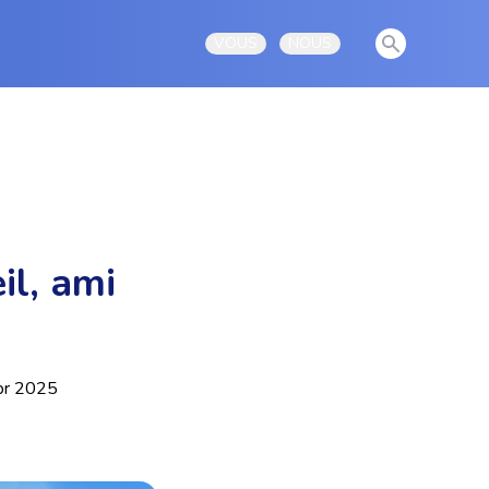
View notificati
VOUS
NOUS
Open user menu
Open user menu
il, ami
r 2025