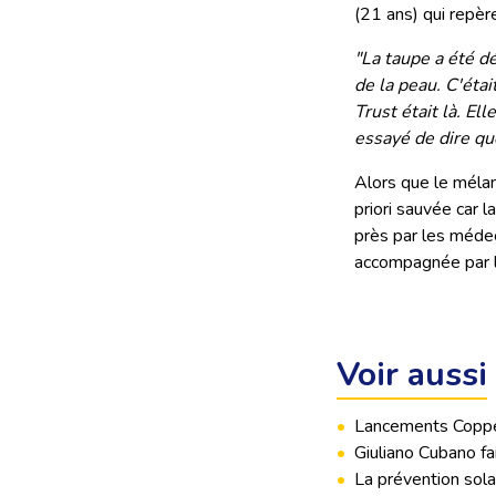
(21 ans) qui repère
"La taupe a été dé
de la peau. C'étai
Trust était là. El
essayé de dire que
Alors que le mélan
priori sauvée car 
près par les médec
accompagnée par l
Voir aussi
•
Lancements Copper
•
Giuliano Cubano fa
•
La prévention sol