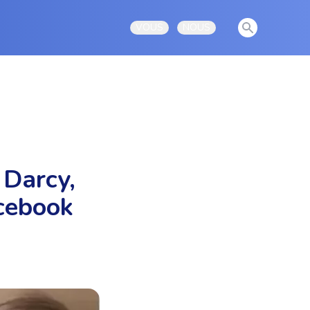
View notificati
VOUS
NOUS
Open user menu
Open user menu
 Darcy,
acebook