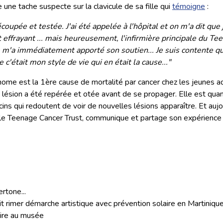
 une tache suspecte sur la clavicule de sa fille qui
témoigne
:
coupée et testée. J'ai été appelée à l'hôpital et on m'a dit que 
t effrayant ... mais heureusement, l'infirmière principale du T
le m'a immédiatement apporté son soutien... Je suis contente qu'
 c'était mon style de vie qui en était la cause..."
ome est la 1ère cause de mortalité par cancer chez les jeunes ad
la lésion a été repérée et otée avant de se propager. Elle est qu
ins qui redoutent de voir de nouvelles lésions apparaître. Et aujo
e Teenage Cancer Trust, communique et partage son expérience
tone...
it rimer démarche artistique avec prévention solaire en Martiniqu
aire au musée