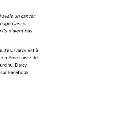
j'avais un cancer
eenage Cancer
ils n'aient pas
ultes, Darcy est à
and même suivie de
urd'hui Darcy,
 sur Facebook.
e