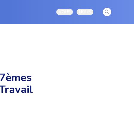
View notificati
VOUS
NOUS
Open user menu
Open user menu
 37èmes
Travail