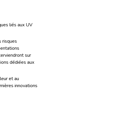
ques liés aux UV
s risques
mentations
erviendront sur
sions dédiées aux
leur et au
nières innovations