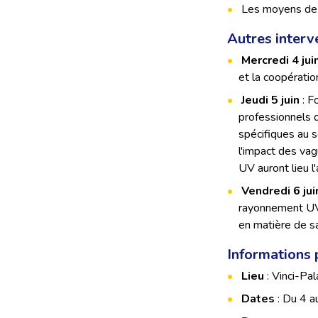
Les moyens de p
Autres interv
Mercredi 4 jui
et la coopération
Jeudi 5 juin
: F
professionnels d
spécifiques au 
l'impact des va
UV auront lieu l
Vendredi 6 jui
rayonnement UV,
en matière de sa
Informations 
Lieu
: Vinci-Pal
Dates
: Du 4 a