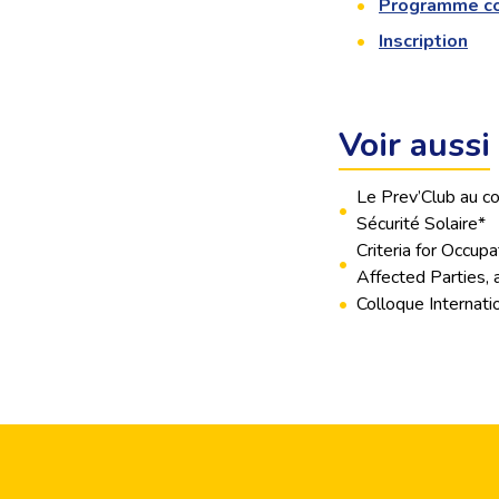
Programme c
Inscription
Voir aussi
Le Prev’Club au co
•
Sécurité Solaire*
Criteria for Occu
•
Affected Parties,
•
Colloque Internat
Footer