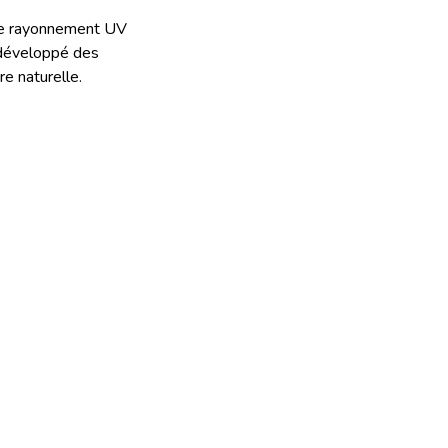
ù le rayonnement UV
a développé des
re naturelle.