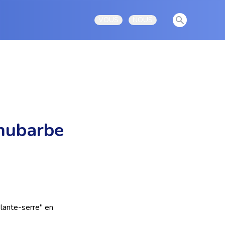
View notificati
VOUS
NOUS
Open user menu
Open user menu
rhubarbe
plante-serre" en