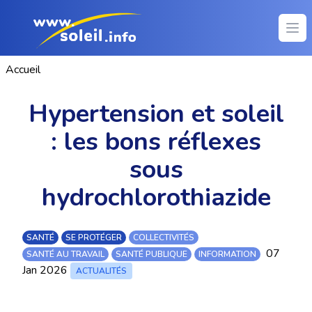
Ope
Accueil
Hypertension et soleil
: les bons réflexes
sous
hydrochlorothiazide
SANTÉ
SE PROTÉGER
COLLECTIVITÉS
07
SANTÉ AU TRAVAIL
SANTÉ PUBLIQUE
INFORMATION
Jan 2026
ACTUALITÉS