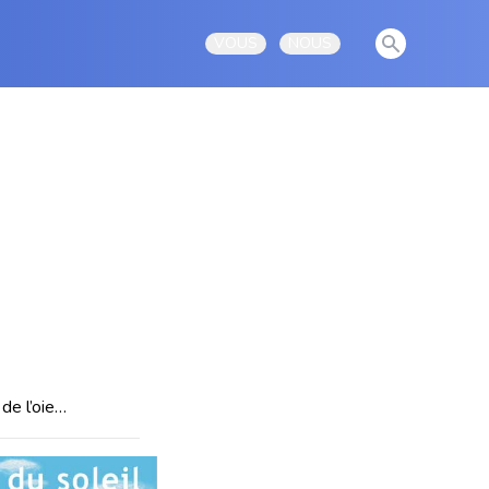
View notificati
VOUS
NOUS
Open user menu
Open user menu
 de l’oie…