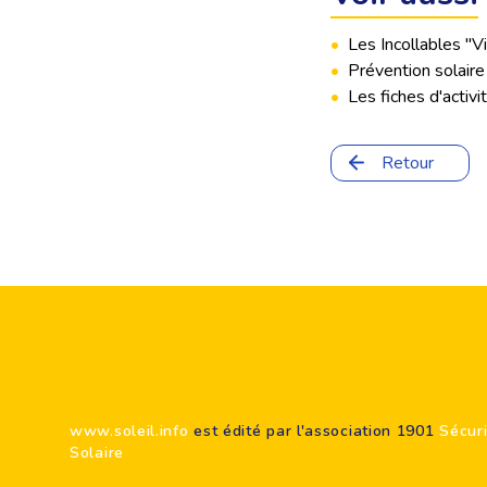
•
Les Incollables "Vi
•
Prévention solaire a
•
Les fiches d'activi
Retour
Footer
www.soleil.info
est édité par l'association 1901
Sécur
Solaire