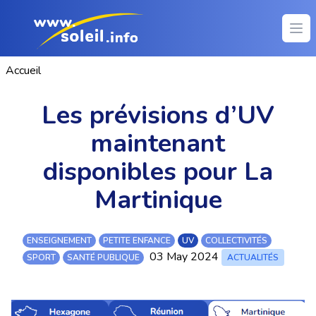
Ope
Accueil
Les prévisions d’UV
maintenant
disponibles pour La
Martinique
ENSEIGNEMENT
PETITE ENFANCE
UV
COLLECTIVITÉS
03 May 2024
SPORT
SANTÉ PUBLIQUE
ACTUALITÉS