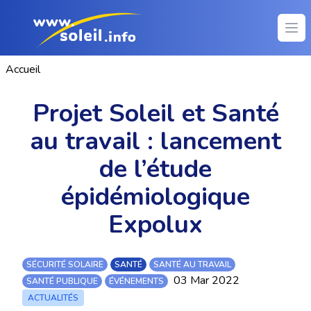
Ope
Accueil
Projet Soleil et Santé
au travail : lancement
de l’étude
épidémiologique
Expolux
SÉCURITÉ SOLAIRE
SANTÉ
SANTÉ AU TRAVAIL
03 Mar 2022
SANTÉ PUBLIQUE
ÉVÉNEMENTS
ACTUALITÉS