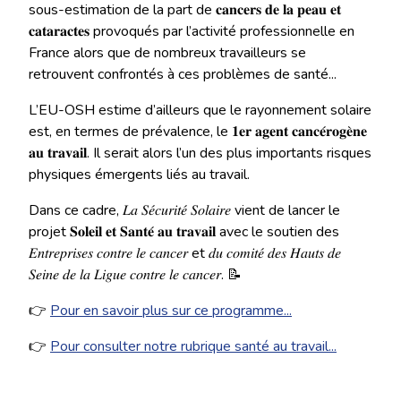
sous-estimation de la part de 𝐜𝐚𝐧𝐜𝐞𝐫𝐬 𝐝𝐞 𝐥𝐚 𝐩𝐞𝐚𝐮 𝐞𝐭
𝐜𝐚𝐭𝐚𝐫𝐚𝐜𝐭𝐞𝐬 provoqués par l’activité professionnelle en
France alors que de nombreux travailleurs se
retrouvent confrontés à ces problèmes de santé...
L’EU-OSH estime d’ailleurs que le rayonnement solaire
est, en termes de prévalence, le 𝟏𝐞𝐫 𝐚𝐠𝐞𝐧𝐭 𝐜𝐚𝐧𝐜𝐞́𝐫𝐨𝐠𝐞̀𝐧𝐞
𝐚𝐮 𝐭𝐫𝐚𝐯𝐚𝐢𝐥. Il serait alors l’un des plus importants risques
physiques émergents liés au travail.
Dans ce cadre, 𝐿𝑎 𝑆𝑒́𝑐𝑢𝑟𝑖𝑡𝑒́ 𝑆𝑜𝑙𝑎𝑖𝑟𝑒 vient de lancer le
projet 𝐒𝐨𝐥𝐞𝐢𝐥 𝐞𝐭 𝐒𝐚𝐧𝐭𝐞́ 𝐚𝐮 𝐭𝐫𝐚𝐯𝐚𝐢𝐥 avec le soutien des
𝐸𝑛𝑡𝑟𝑒𝑝𝑟𝑖𝑠𝑒𝑠 𝑐𝑜𝑛𝑡𝑟𝑒 𝑙𝑒 𝑐𝑎𝑛𝑐𝑒𝑟 et 𝑑𝑢 𝑐𝑜𝑚𝑖𝑡𝑒́ 𝑑𝑒𝑠 𝐻𝑎𝑢𝑡𝑠 𝑑𝑒
𝑆𝑒𝑖𝑛𝑒 𝑑𝑒 𝑙𝑎 𝐿𝑖𝑔𝑢𝑒 𝑐𝑜𝑛𝑡𝑟𝑒 𝑙𝑒 𝑐𝑎𝑛𝑐𝑒𝑟. 📝
👉
Pour en savoir plus sur ce programme...
👉
Pour consulter notre rubrique santé au travail...