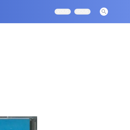
View notificati
VOUS
NOUS
Open user menu
Open user menu