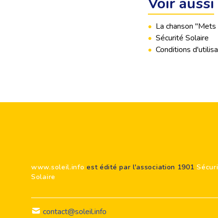
Voir aussi
•
La chanson "Mets
•
Sécurité Solaire
•
Conditions d'utili
Footer
www.soleil.info
est édité par l'association 1901
Sécur
Solaire
contact@soleil.info