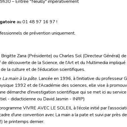
e 9h30 – Entrée "Neuilly" impérativement
gatoire
au 01 48 97 16 97 !
ofessionnels de prévention uniquement.
 Brigitte Zana (Présidente) ou Charles Sol (Directeur Général) de
f de découverte de la Science, de l'Art et du Multimedia impliqué
 la culture et de l'éducation scientifiques.
e
La main à la pâte
. Lancée en 1996, à l'initiative du professeur
hysique 1992 et de l'Académie des sciences, elle vise à promouvo
une démarche d'investigation scientifique qui se met ici au service 
ltiel - didacticienne ou David Jasmin - INRP)
 programme VIVRE AVEC LE SOLEIL à l'école initié par l'associati
 cadre d'une convention avec La main a la pate et suivi par près 
 le printemps dernier.