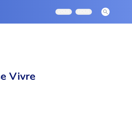
View notificati
VOUS
NOUS
Open user menu
Open user menu
se Vivre