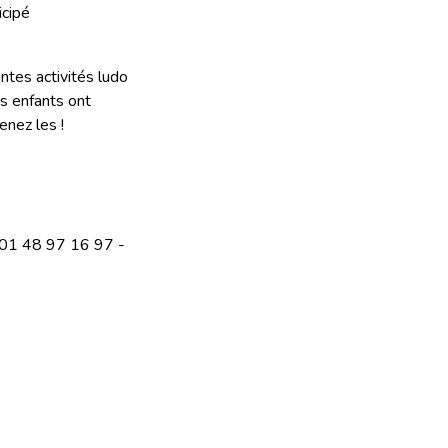
icipé
ntes activités ludo
os enfants ont
enez les !
re 01 48 97 16 97 -