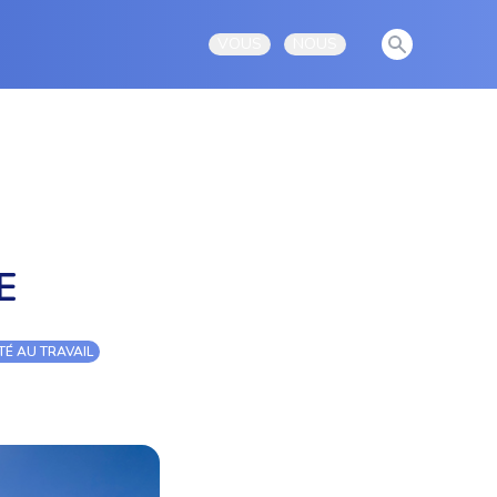
View notificati
VOUS
NOUS
Open user menu
Open user menu
E
É AU TRAVAIL