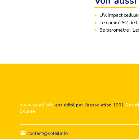
Voir aussi
•
UV, impact cellula
•
Le comité 92 de la
•
5e baromètre : Les
Footer
www.soleil.info
est édité par l'association 1901
Sécur
Solaire
contact@soleil.info