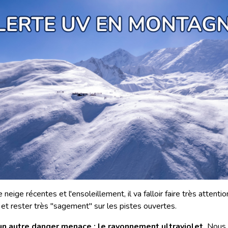
neige récentes et l'ensoleillement, il va falloir faire très attentio
 et rester très "sagement" sur les pistes ouvertes.
 un autre danger menace : le rayonnement ultraviolet.
Nous s