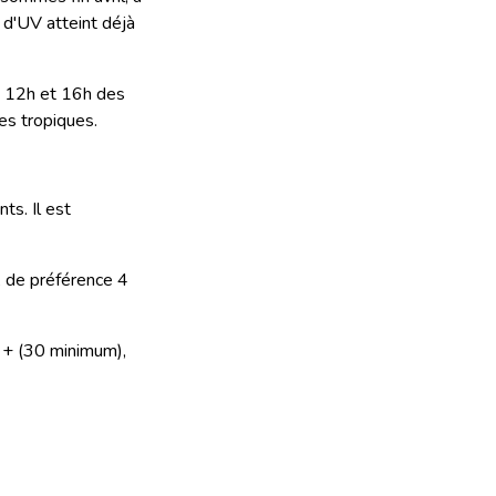
e d'UV atteint déjà
tre 12h et 16h des
es tropiques.
ts. Il est
, de préférence 4
 + (30 minimum),