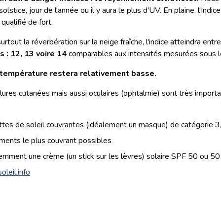
olstice, jour de l'année ou il y aura le plus d'UV. En plaine, l'Indic
qualifié de fort.
surtout la réverbération sur la neige fraîche, l'indice atteindra en
 : 12, 13 voire 14
comparables aux intensités mesurées sous l
température restera relativement basse.
lures cutanées mais aussi oculaires (ophtalmie) sont très importan
ttes de soleil couvrantes (idéalement un masque) de catégorie 3
ments le plus couvrant possibles
emment une crème (un stick sur les lèvres) solaire SPF 50 ou 50
leil.info