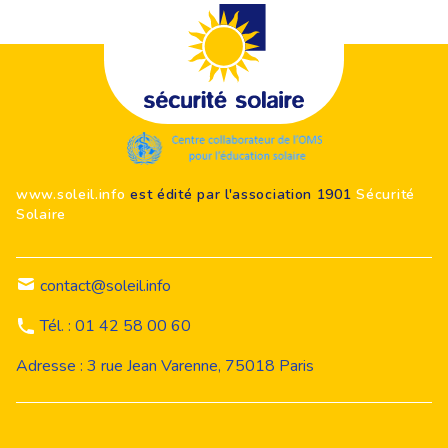
festivalsQuestion test festivalsQuestion test
festivalsQuestion test festivalsQuestion test
festivalsQuestion test festivalsQuestion test
Footer
festivals
www.soleil.info
est édité par l'association 1901
Sécurité
Solaire
contact@soleil.info
Tél. : 01 42 58 00 60
Adresse : 3 rue Jean Varenne, 75018 Paris