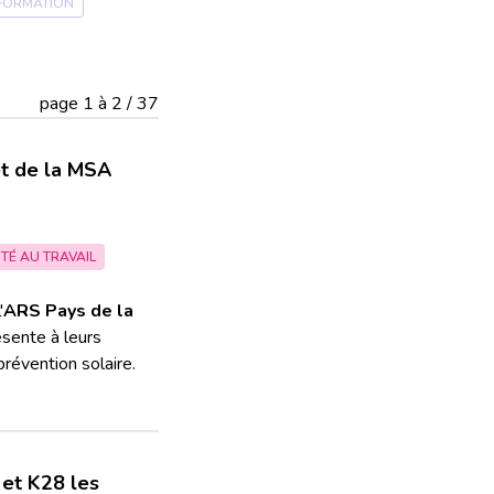
FORMATION
page 1 à 2 / 37
et de la MSA
TÉ AU TRAVAIL
'
ARS Pays de la
ésente à leurs
révention solaire.
et K28 les