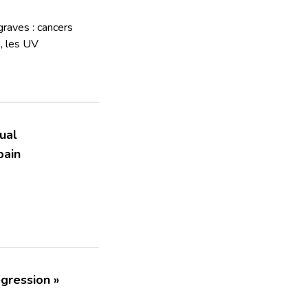
graves : cancers
s, les UV
ual
pain
égression »