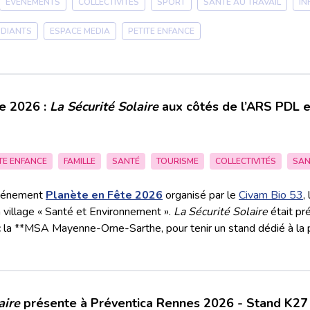
ÉVÉNEMENTS
COLLECTIVITÉS
SPORT
SANTÉ AU TRAVAIL
IN
UDIANTS
ESPACE MEDIA
PETITE ENFANCE
e 2026 :
La Sécurité Solaire
aux côtés de l’ARS PDL 
TE ENFANCE
FAMILLE
SANTÉ
TOURISME
COLLECTIVITÉS
SAN
’événement
Planète en Fête 2026
organisé par le
Civam Bio 53
, l
 village « Santé et Environnement ».
La Sécurité Solaire
était pr
c la **MSA Mayenne-Orne-Sarthe, pour tenir un stand dédié à la p
aire
présente à Préventica Rennes 2026 - Stand K27 