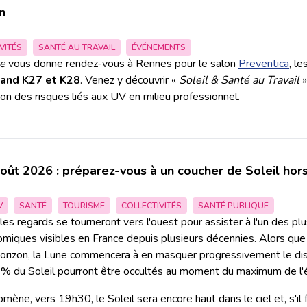
n
VITÉS
SANTÉ AU TRAVAIL
ÉVÉNEMENTS
re
vous donne rendez-vous à Rennes pour le salon
Preventica
, le
stand K27 et K28
. Venez y découvrir «
Soleil & Santé au Travail
»
ion des risques liés aux UV en milieu professionnel.
août 2026 : préparez-vous à un coucher de Soleil ho
V
SANTÉ
TOURISME
COLLECTIVITÉS
SANTÉ PUBLIQUE
es regards se tourneront vers l'ouest pour assister à l'un des pl
miques visibles en France depuis plusieurs décennies. Alors que 
'horizon, la Lune commencera à en masquer progressivement le di
 % du Soleil pourront être occultés au moment du maximum de l'é
ne, vers 19h30, le Soleil sera encore haut dans le ciel et, s'il f