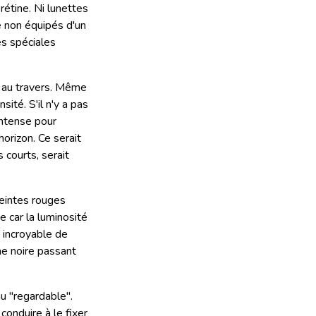
rétine. Ni lunettes
pe non équipés d'un
tes spéciales
l au travers. Même
sité. S'il n'y a pas
intense pour
horizon. Ce serait
courts, serait
teintes rouges
e car la luminosité
s incroyable de
ne noire passant
u "regardable".
conduire à le fixer