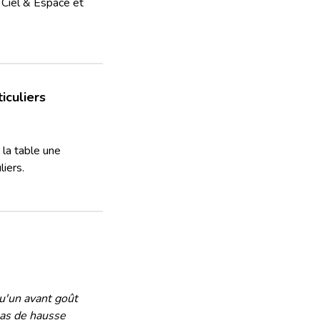
 Ciel & Espace et
iculiers
 la table une
liers.
u'un avant goût
 pas de hausse