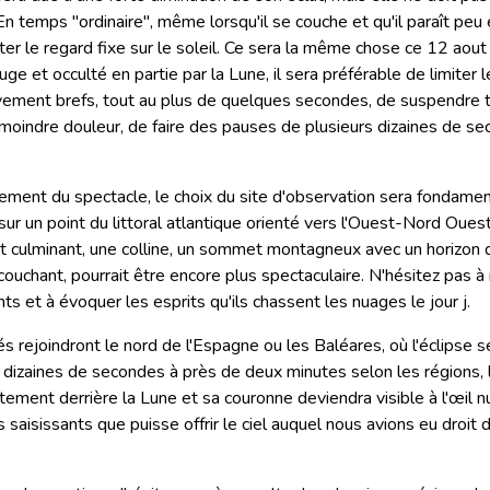
n temps "ordinaire", même lorsqu'il se couche et qu'il paraît peu é
ter le regard fixe sur le soleil. Ce sera la même chose ce 12 aou
uge et occulté en partie par la Lune, il sera préférable de limiter 
ivement brefs, tout au plus de quelques secondes, de suspendre 
 moindre douleur, de faire des pauses de plusieurs dizaines de s
nement du spectacle, le choix du site d'observation sera fondamen
ur un point du littoral atlantique orienté vers l'Ouest-Nord Ouest.
nt culminant, une colline, un sommet montagneux avec un horizon
 couchant, pourrait être encore plus spectaculaire. N'hésitez pas à
s et à évoquer les esprits qu'ils chassent les nuages le jour j.
s rejoindront le nord de l'Espagne ou les Baléares, où l'éclipse se
izaines de secondes à près de deux minutes selon les régions, l
ement derrière la Lune et sa couronne deviendra visible à l'œil nu
 saisissants que puisse offrir le ciel auquel nous avions eu droit 