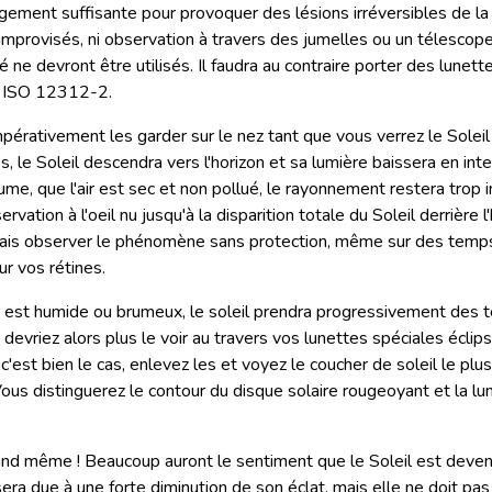
rgement suffisante pour provoquer des lésions irréversibles de la 
es improvisés, ni observation à travers des jumelles ou un télesco
té ne devront être utilisés. Il faudra au contraire porter des lunet
es ISO 12312-2.
impérativement les garder sur le nez tant que vous verrez le Solei
es, le Soleil descendra vers l'horizon et sa lumière baissera en inten
me, que l'air est sec et non pollué, le rayonnement restera trop 
vation à l'oeil nu jusqu'à la disparition totale du Soleil derrière l'
ais observer le phénomène sans protection, même sur des temps 
r vos rétines.
air est humide ou brumeux, le soleil prendra progressivement des 
evriez alors plus le voir au travers vos lunettes spéciales éclips
i c'est bien le cas, enlevez les et voyez le coucher de soleil le plu
Vous distinguerez le contour du disque solaire rougeoyant et la lu
and même ! Beaucoup auront le sentiment que le Soleil est deven
ra due à une forte diminution de son éclat, mais elle ne doit pas 