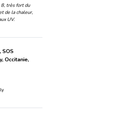
8, très fort du
t de la chaleur,
aux UV.
s, SOS
 Occitanie,
ly