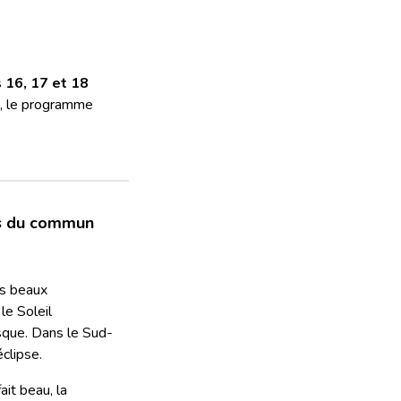
s
16, 17 et 18
, le programme
rs du commun
us beaux
le Soleil
sque. Dans le Sud-
clipse.
ait beau, la