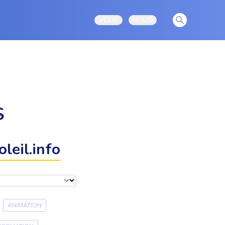
View notificati
VOUS
NOUS
Open user menu
Open user menu
S
leil.info
ANIMATION