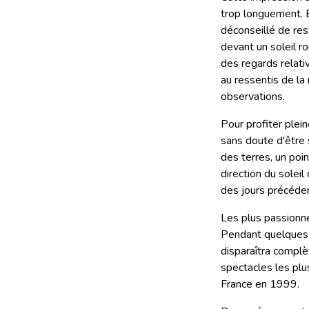
trop longuement. E
déconseillé de res
devant un soleil ro
des regards relat
au ressentis de la
observations.
Pour profiter plei
sans doute d'être s
des terres, un poi
direction du soleil
des jours précédent
Les plus passionné
Pendant quelques d
disparaîtra complèt
spectacles les plus
France en 1999.