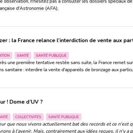
e observation, n'hésitez pas à consulter les dossiers spéciaux de
rançaise d'Astronomie (AFA).
r : la France relance l’interdiction de vente aux part
ATION
SANTÉ
SANTÉ PUBLIQUE
rès une première tentative restée sans suite, la France remet sur
sanitaire : interdire la vente d'appareils de bronzage aux particu
ur ! Dome d’UV ?
ANTÉ
COLLECTIVITÉS
SANTÉ PUBLIQUE
eur que nous vivons actuellement bat des records et ce n'est q
rons à l'avenir. Mais, contrairement aux idées reçues, il n'y a