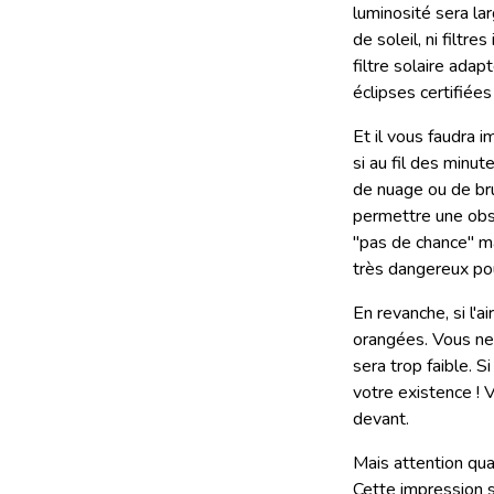
luminosité sera la
de soleil, ni filtr
filtre solaire adap
éclipses certifié
Et il vous faudra 
si au fil des minut
de nuage ou de bru
permettre une obser
"pas de chance" m
très dangereux pou
En revanche, si l'
orangées. Vous ne d
sera trop faible. S
votre existence ! 
devant.
Mais attention qu
Cette impression se