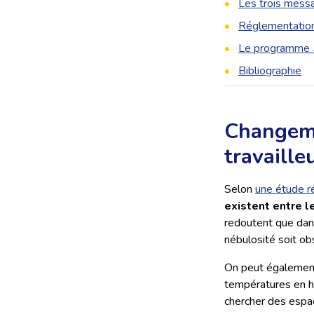
Les trois mess
Réglementation a
Le programme
Bibliographie
Changeme
travaille
Selon
une étude r
existent entre 
redoutent que dans
nébulosité soit o
On peut également 
températures en ha
chercher des espa