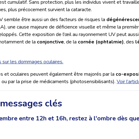
t cumulatif. Sans protection, plus les individus vivent et travaille
es, plus précocement survient la cataracte.
V semble être aussi un des facteurs de risques la
dégénérescen
), une cause majeure de déficience visuelle et même la premièr
eloppés. Cette exposition de l'œil au rayonnement UV peut aussi
, notamment de la
conjonctive
, de la
cornée (ophtalmie)
, des
l
s sur les dommages oculaires.
és et oculaires peuvent également être majorés par la
co-exposi
 ou par la prise de médicaments (photosensibilisants).
Voir l’arti
s messages clés
tembre entre 12h et 16h, restez à l'ombre dès qu