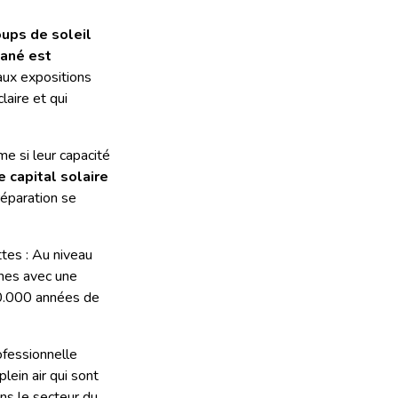
ups de soleil
tané est
 aux expositions
laire et qui
me si leur capacité
le capital solaire
réparation se
tes : Au niveau
nes avec une
00.000 années de
fessionnelle
ein air qui sont
ns le secteur du