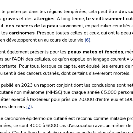
s le printemps dans les régions tempérées, cela peut être
des co
s graves
et des
allergies
. A long terme,
le vieillissement cu
ut,
des cancers de la peau
surviennent, en particulier ceux liés
 les
carcinomes
. Presque toutes celles et ceux, qui ont la peau c
, en développeront un au cours de leur vie
(6)
.
sont également présents pour les
peaux mates et foncées
, mê
ons sur l’ADN des cellules, ce qu’on appelle en langage courant
« 
mportante. Pour tous, lorsque ce capital est épuisé, les erreurs de 
duisent à des cancers cutanés, dont certains s’avèreront mortels.
 publié en 2023 un rapport conjoint dont les conclusions sont net
er cutané non mélanome (NMSC) tue chaque année 65.000 person
métier exercé à l’extérieur pour près de 20.000 d’entre eux et 5
 ces derniers
(7)
.
le carcinome épidermoïde cutané est reconnu comme maladie pro
nnées, ce sont 4000 à 6000 cas d’association avec un métier de pl
nnée. C’est même la maladie professionnelle la plus répandue da