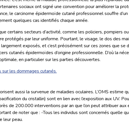
rtenaires sociaux ont signé une convention pour améliorer la pro
rance, le carcinome épidermoïde cutané professionnel souffre d’u
ulement quelques cas identifiés chaque année.
ue certains secteurs d’activité, comme les policiers, pompiers ou 
e protégés par leur uniforme. Pourtant, le visage, le dos des mai
t largement exposés, et c’est précisément sur ces zones que se
ncers cutanés épidermoïdes d’origine professionnelle. D’où la néce
optimale, en particulier sur les parties découvertes.
ns sur les dommages cutanés.
orisent aussi la survenue de maladies oculaires. L’OMS estime 
acification du cristallin) sont en lien avec l’exposition aux UV. 
 près de 200.000 interventions par an que l’on peut attribuer aux 
portant de noter que : -Tous les individus sont concernés quelle qu
e leur peau.