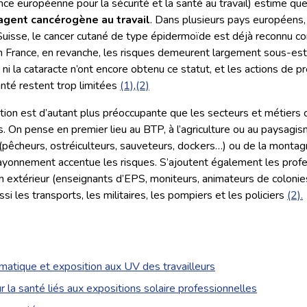
 européenne pour la sécurité et la santé au travail) estime qu
agent cancérogène au travail
. Dans plusieurs pays européen
 Suisse, le cancer cutané de type épidermoïde est déjà reconnu 
n France, en revanche, les risques demeurent largement sous-esti
 ni la cataracte n’ont encore obtenu ce statut, et les actions de p
nté restent trop limitées
(1)
,
(2)
tion est d’autant plus préoccupante que les secteurs et métiers
. On pense en premier lieu au BTP, à l’agriculture ou au paysagis
(pêcheurs, ostréiculteurs, sauveteurs, dockers…) ou de la montagn
ayonnement accentue les risques. S’ajoutent également les profe
en extérieur (enseignants d’EPS, moniteurs, animateurs de colonie
si les transports, les militaires, les pompiers et les policiers
(2).
atique et exposition aux UV des travailleurs
r la santé liés aux expositions solaire professionnelles