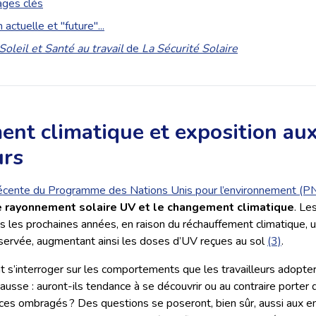
ages clés
ctuelle et "future"...
Soleil et Santé au travail
de
La Sécurité Solaire
nt climatique et exposition au
urs
écente du Programme des Nations Unis pour l’environnement (
le rayonnement solaire UV et le changement climatique
. Le
 les prochaines années, en raison du réchauffement climatique, 
bservée, augmentant ainsi les doses d’UV reçues au sol
(3)
.
s’interroger sur les comportements que les travailleurs adopter
usse : auront-ils tendance à se découvrir ou au contraire porter
ces ombragés ? Des questions se poseront, bien sûr, aussi aux e