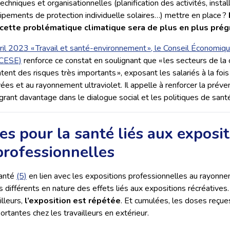
hniques et organisationnelles (planification des activités, install
uipements de protection individuelle solaires…) mettre en place ?
, cette problématique climatique sera de plus en plus pré
vril 2023 « Travail et santé-environnement », le Conseil Économiqu
(CESE)
renforce ce constat en soulignant que « les secteurs de la 
ntent des risques très importants », exposant les salariés à la foi
es et au rayonnement ultraviolet. Il appelle à renforcer la préve
égrant davantage dans le dialogue social et les politiques de santé
es pour la santé liés aux exposi
professionnelles
santé
(5)
en lien avec les expositions professionnelles au rayonne
as différents en nature des effets liés aux expositions récréatives
lleurs,
l’exposition est répétée
. Et cumulées, les doses reçue
rtantes chez les travailleurs en extérieur.