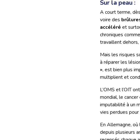
Sur la peau :
A court terme, dè
voire des
brûlure
accéléré
et surto
chroniques comme
travaillent dehors
Mais les risques 
à réparer les lési
»
, est bien plus i
multiplient et con
L’OMS et l’OIT ont
mondial, le canc
imputabilité à un 
vies perdues pour
En Allemagne, où 
depuis plusieurs a
recensés chaque a