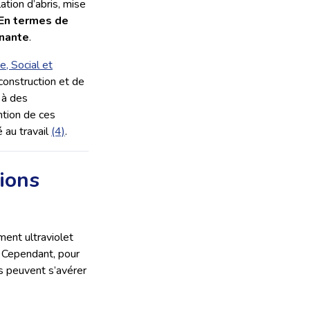
ation d’abris, mise
En termes de
gnante
.
e, Social et
construction et de
s à des
ntion de ces
 au travail
(4)
.
tions
ment ultraviolet
. Cependant, pour
s peuvent s’avérer