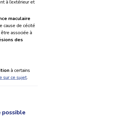
nt à l’extérieur et
ce maculaire
e cause de cécité
 être associée à
ésions des
tion
à certains
cle sur ce sujet
.
e possible