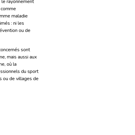
e le rayonnement
s, comme
comme maladie
més : ni les
révention ou de
 concernés sont
me, mais aussi aux
e, où la
ssionnels du sport
s ou de villages de