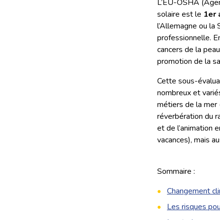
L’EU-OSHA (Agence
solaire est le
1er 
l’Allemagne ou la
professionnelle. E
cancers de la peau
promotion de la sa
Cette sous-évalua
nombreux et variés
métiers de la mer 
réverbération du r
et de l’animation 
vacances), mais aus
Sommaire :
Changement clim
Les risques pou