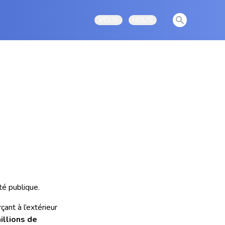
View notificati
VOUS
NOUS
Open user menu
Open user menu
té publique.
ant à l’extérieur
illions de