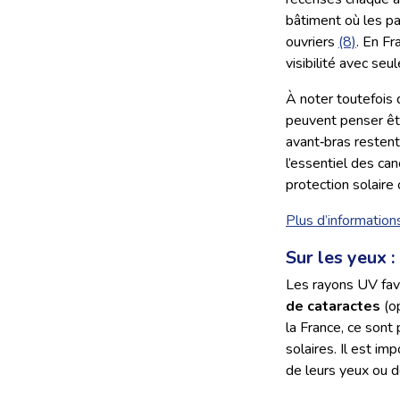
bâtiment où les pa
ouvriers
(8)
. En F
visibilité avec se
À noter toutefois q
peuvent penser êtr
avant‑bras resten
l’essentiel des ca
protection solaire 
Plus d’informatio
Sur les yeux :
Les rayons UV fav
de cataractes
(op
la France, ce sont
solaires. Il est im
de leurs yeux ou d