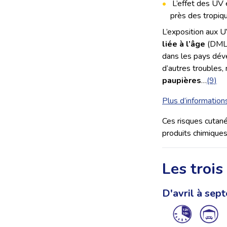
L’effet des UV es
près des tropiqu
L’exposition aux U
liée à l’âge
(DMLA
dans les pays dév
d’autres troubles
paupières
…
(9)
Plus d’information
Ces risques cutan
produits chimiques
Les troi
D'avril à sep