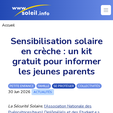
Ope
Accueil
Sensibilisation solaire
en crèche : un kit
gratuit pour informer
les jeunes parents
PETITE ENFANCE
FAMILLE
SE PROTÉGER
COLLECTIVITÉS
30 Jun 2026
ACTUALITÉS
La Sécurité Solaire
,
l'Association Nationale des
Puéricultrices(teurs) Diplômé(e)s et des Etudiant.e.s