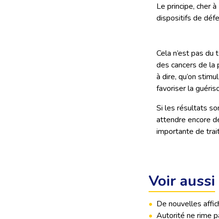
Le principe, cher à
dispositifs de déf
Cela n’est pas du 
des cancers de la p
à dire, qu’on stim
favoriser la guéris
Si les résultats s
attendre encore d
importante de tra
Voir aussi
•
De nouvelles affic
•
Autorité ne rime p