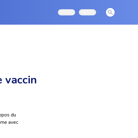
View notificati
VOUS
NOUS
Open user menu
Open user menu
e vaccin
ropos du
rime avec