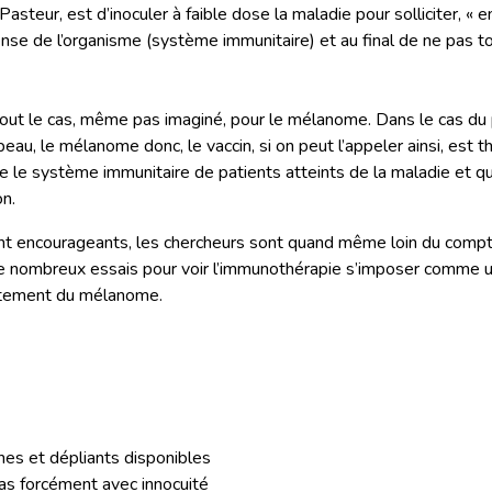
 Pasteur, est d’inoculer à faible dose la maladie pour solliciter, « e
ense de l’organisme (système immunitaire) et au final de ne pas 
tout le cas, même pas imaginé, pour le mélanome. Dans le cas du
eau, le mélanome donc, le vaccin, si on peut l’appeler ainsi, est t
ule le système immunitaire de patients atteints de la maladie et qu
on.
ont encourageants, les chercheurs sont quand même loin du compte,
e nombreux essais pour voir l’immunothérapie s’imposer comme u
itement du mélanome.
hes et dépliants disponibles
as forcément avec innocuité