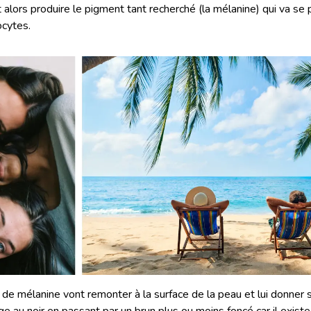
 alors produire le pigment tant recherché (la mélanine) qui va se 
ocytes.
 de mélanine vont remonter à la surface de la peau et lui donner 