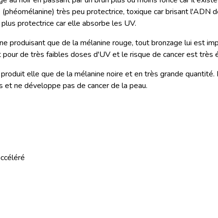
ge au noir en passant par un brun plus ou moins foncé car il exis
e (phéomélanine) très peu protectrice, toxique car brisant l'ADN de
 plus protectrice car elle absorbe les UV.
e produisant que de la mélanine rouge, tout bronzage lui est im
t pour de très faibles doses d'UV et le risque de cancer est très 
produit elle que de la mélanine noire et en très grande quantité. 
is et ne développe pas de cancer de la peau.
accéléré