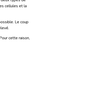
te deux types de
s cellules et la
possible. Le coup
élevé.
Pour cette raison,