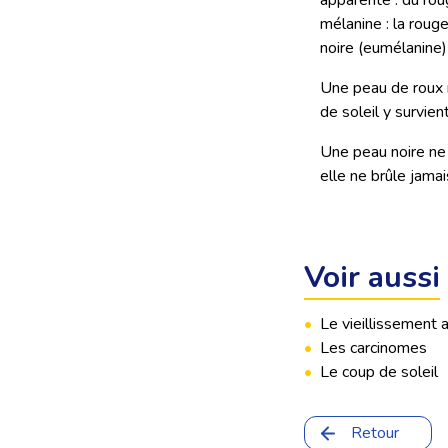
apparente : du rou
mélanine : la roug
noire (eumélanine)
Une peau de roux n
de soleil y survien
Une peau noire ne 
elle ne brûle jama
Voir aussi
•
Le vieillissement 
•
Les carcinomes
•
Le coup de soleil
Retour