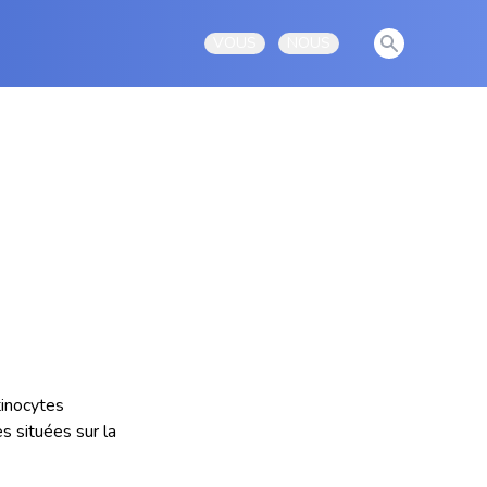
View notificati
VOUS
NOUS
Open user menu
Open user menu
tinocytes
 situées sur la