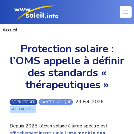
Ope
Accueil
Protection solaire :
l’OMS appelle à définir
des standards «
thérapeutiques »
23 Feb 2026
SE PROTÉGER
SANTÉ PUBLIQUE
ACTUALITÉS
Depuis 2025, l’écran solaire à large spectre est
officiellement inscrit sur la
Liste modèle des