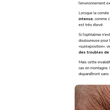
l'environnement ex
Lorsque la corné
intense
, comme c'
est très élevé.
Si l'ophtalmie n'
douloureuse pour l
«surexposition», v
des troubles de 
Mais cette invali
cas en montagne. B
disparaîtront sans