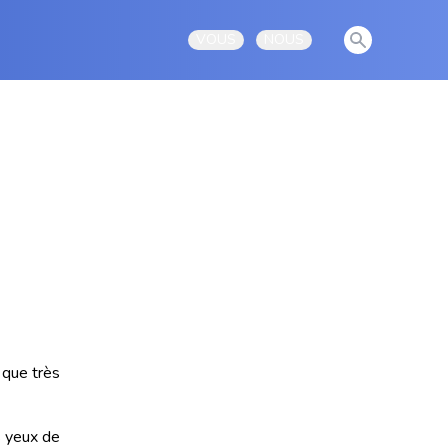
View notificati
VOUS
NOUS
Open user menu
Open user menu
 que très
s yeux de