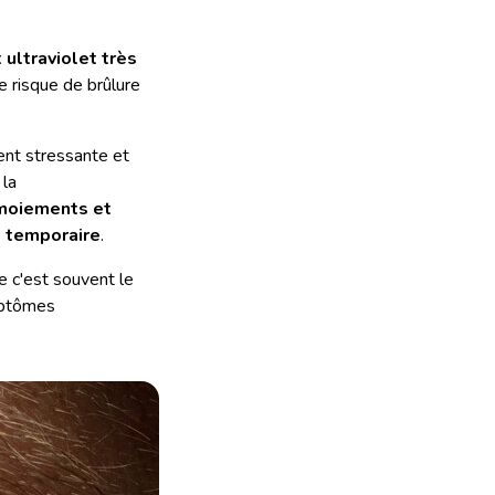
ultraviolet très
le risque de brûlure
ent stressante et
 la
rmoiements et
t temporaire
.
e c'est souvent le
mptômes