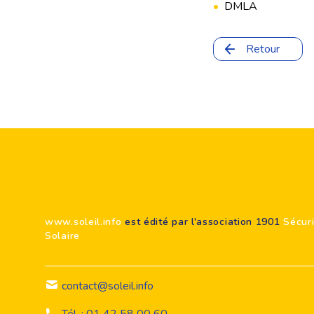
•
DMLA
Retour
Footer
www.soleil.info
est édité par l'association 1901
Sécur
Solaire
contact@soleil.info