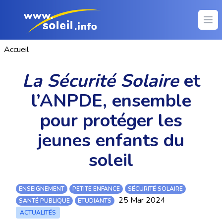
Ope
Accueil
La Sécurité Solaire
et
l’ANPDE, ensemble
pour protéger les
jeunes enfants du
soleil
ENSEIGNEMENT
PETITE ENFANCE
SÉCURITÉ SOLAIRE
25 Mar 2024
SANTÉ PUBLIQUE
ETUDIANTS
ACTUALITÉS