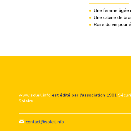
•
Une femme âgée n’
•
Une cabine de bro
•
Boire du vin pour é
Footer
www.soleil.info
est édité par l'association 1901
Sécur
Solaire
contact@soleil.info