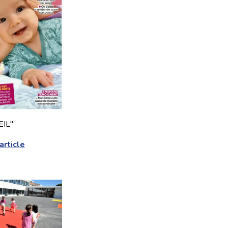
EIL"
'article