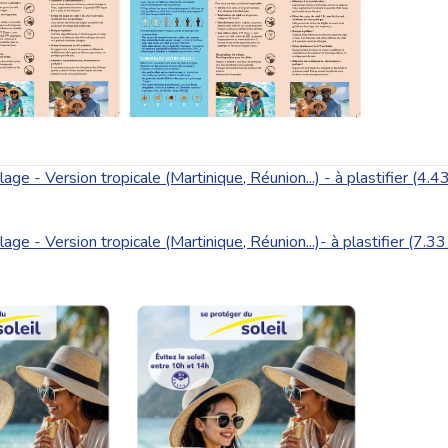
lage - Version tropicale (Martinique, Réunion...) - à plastifier (4.
lage - Version tropicale (Martinique, Réunion...)- à plastifier (7.3