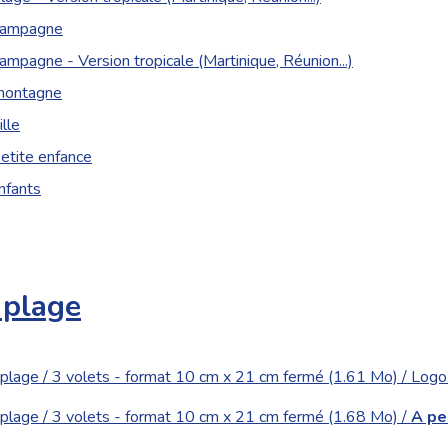
 campagne
campagne - Version tropicale (Martinique, Réunion...)
 montagne
ille
etite enfance
nfants
 plage
 plage / 3 volets - format 10 cm x 21 cm fermé (1.61 Mo) / Logo 
 plage / 3 volets - format 10 cm x 21 cm fermé (1.68 Mo) /
A pe