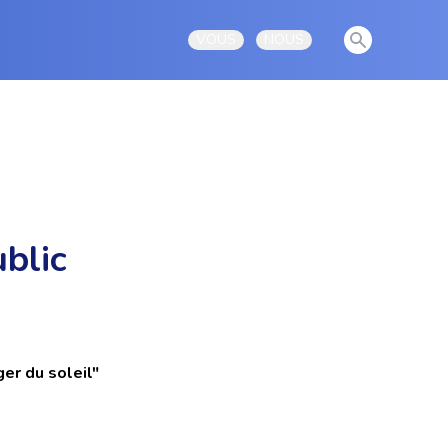
View notificati
VOUS
NOUS
Open user menu
Open user menu
ublic
er du soleil"