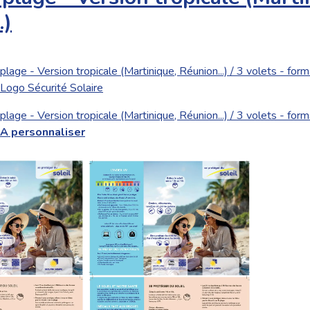
.)
 plage - Version tropicale (Martinique, Réunion...) / 3 volets - fo
Logo Sécurité Solaire
 plage - Version tropicale (Martinique, Réunion...) / 3 volets - fo
A personnaliser