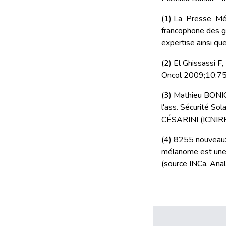
(1) La Presse Médi
francophone des g
expertise ainsi qu
(2) El Ghissassi F
Oncol 2009;10:75
(3) Mathieu BONIO
l'ass. Sécurité S
CÉSARINI (ICNIR
(4) 8255 nouveaux
mélanome est une 
(source INCa, Ana