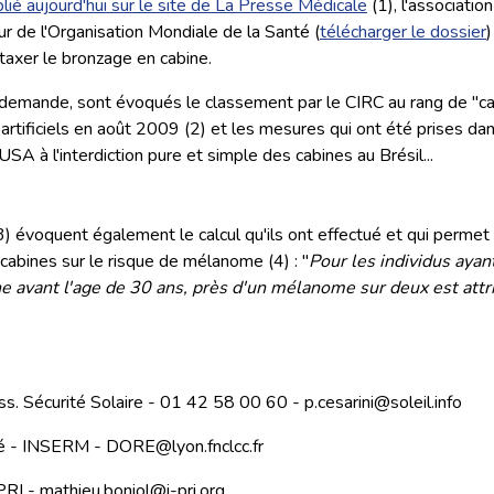
blié aujourd'hui sur le site de La Presse Médicale
(1), l'association
ur de l'Organisation Mondiale de la Santé (
télécharger le dossier
axer le bronzage en cabine.
e demande, sont évoqués le classement par le CIRC au rang de "c
tificiels en août 2009 (2) et les mesures qui ont été prises dan
USA à l'interdiction pure et simple des cabines au Brésil...
3) évoquent également le calcul qu'ils ont effectué et qui permet 
s cabines sur le risque de mélanome (4) : "
Pour les individus ayan
e avant l'age de 30 ans, près d'un mélanome sur deux est att
Ass. Sécurité Solaire - 01 42 58 00 60 - p.cesarini@soleil.info
é - INSERM - DORE@lyon.fnclcc.fr
PRI - mathieu.boniol@i-pri.org