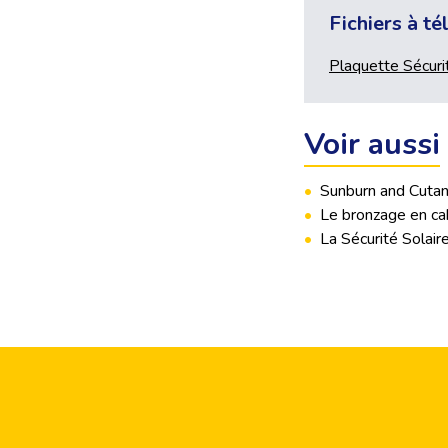
Fichiers à t
Plaquette Sécuri
Voir aussi
•
Sunburn and Cuta
•
Le bronzage en cab
•
La Sécurité Solair
Footer