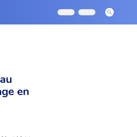
View notificati
VOUS
NOUS
Open user menu
Open user menu
 au
age en