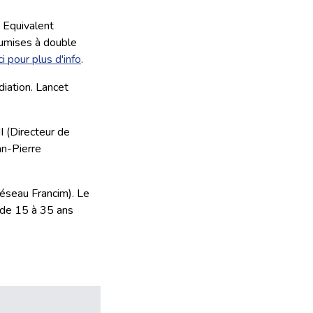
 Equivalent
oumises à double
ci pour plus d'info
.
diation. Lancet
I (Directeur de
an-Pierre
éseau Francim). Le
 de 15 à 35 ans