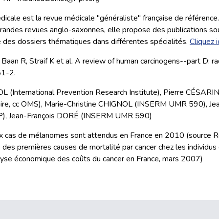
cale est la revue médicale "généraliste" française de référence.
randes revues anglo-saxonnes, elle propose des publications s
e des dossiers thématiques dans différentes spécialités.
Cliquez i
, Baan R, Straif K et al. A review of human carcinogens--part D: ra
1-2.
L (International Prevention Research Institute), Pierre CÉSARIN
olaire, cc OMS), Marie-Christine CHIGNOL (INSERM UMR 590), Je
P), Jean-François DORÉ (INSERM UMR 590)
 cas de mélanomes sont attendus en France en 2010 (source R
des premières causes de mortalité par cancer chez les individus
lyse économique des coûts du cancer en France, mars 2007)