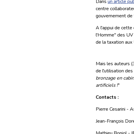
Dans
un article pu
centre collaborate
gouvernement de t
A l'appui de cett
l'Homme" des UV ar
de la taxation aux 
Mais les auteurs (
de l'utilisation de
bronzage en cabin
artificiels !
"
Contacts :
Pierre Cesarini - 
Jean-François Dor
Mathieu Boniol - I