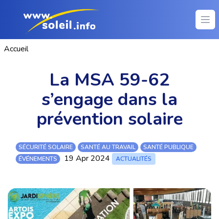
Ope
Accueil
La MSA 59-62
s’engage dans la
prévention solaire
SÉCURITÉ SOLAIRE
SANTÉ AU TRAVAIL
SANTÉ PUBLIQUE
19 Apr 2024
ÉVÉNEMENTS
ACTUALITÉS